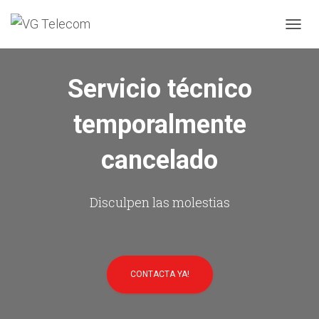
C
A
M
B
Servicio técnico
I
A
temporalmente
R
M
O
cancelado
D
O
D
E
Disculpen las molestias
N
A
V
E
G
CONTACTA YA!
A
C
I