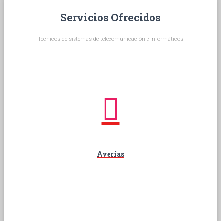
r
N
Servicios Ofrecidos
:
Técnicos de sistemas de telecomunicación e informáticos
Averías