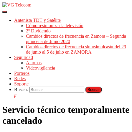
Cambiar
modo
Antenista TDT y Satélite
de
Cómo resintonizar la televisión
navegación
2º Dividendo
Cambios directos de frecuencia en Zamora – Segunda
quincena de Junio 2020
Cambios directos de frecuencia sin «simulcast» del 29
de junio al 5 de julio en ZAMORA
Seguridad
Alarmas
Videovigilancia
Porteros
Redes
Soporte
Buscar:
Servicio técnico temporalmente
cancelado