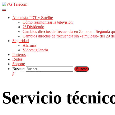
Cambiar
modo
Antenista TDT y Satélite
de
Cómo resintonizar la televisión
navegación
2º Dividendo
Cambios directos de frecuencia en Zamora – Segunda qu
Cambios directos de frecuencia sin «simulcast» del 29 
Seguridad
Alarmas
Videovigilancia
Porteros
Redes
Soporte
Buscar:
Servicio técni