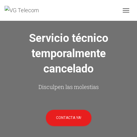
C
A
M
B
Servicio técnico
I
A
temporalmente
R
M
O
cancelado
D
O
D
E
Disculpen las molestias
N
A
V
E
G
CONTACTA YA!
A
C
I