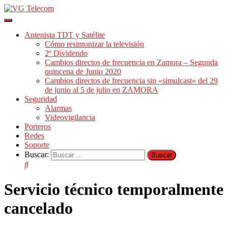
Cambiar
modo
Antenista TDT y Satélite
de
Cómo resintonizar la televisión
navegación
2º Dividendo
Cambios directos de frecuencia en Zamora – Segunda
quincena de Junio 2020
Cambios directos de frecuencia sin «simulcast» del 29
de junio al 5 de julio en ZAMORA
Seguridad
Alarmas
Videovigilancia
Porteros
Redes
Soporte
Buscar:
Servicio técnico temporalmente
cancelado