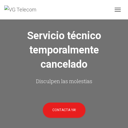
C
A
M
B
Servicio técnico
I
A
temporalmente
R
M
O
cancelado
D
O
D
E
Disculpen las molestias
N
A
V
E
G
CONTACTA YA!
A
C
I