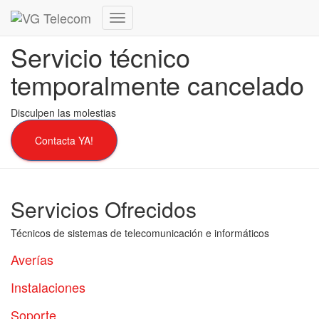
Cambiar
modo
Servicio técnico
de
navegación
temporalmente cancelado
Disculpen las molestias
Contacta YA!
Servicios Ofrecidos
Técnicos de sistemas de telecomunicación e informáticos
Averías
Instalaciones
Soporte