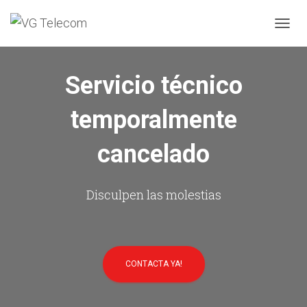
C
A
M
B
Servicio técnico
I
A
temporalmente
R
M
O
cancelado
D
O
D
E
Disculpen las molestias
N
A
V
E
G
CONTACTA YA!
A
C
I